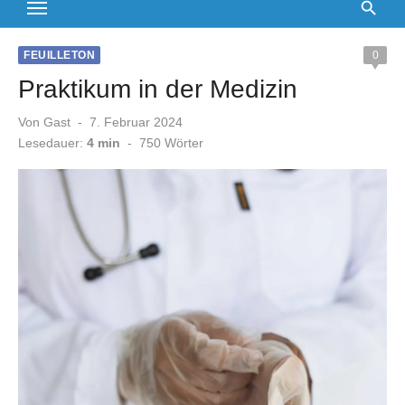
FEUILLETON
0
Praktikum in der Medizin
Veröffentlicht
Von
Gast
7. Februar 2024
am
Lesedauer:
4 min
-
750
Wörter