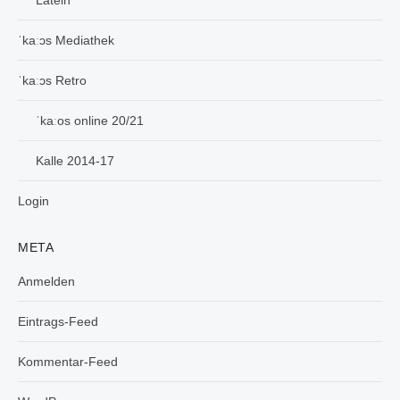
Latein
ˈkaːɔs Mediathek
ˈkaːɔs Retro
ˈkaːos online 20/21
Kalle 2014-17
Login
META
Anmelden
Eintrags-Feed
Kommentar-Feed