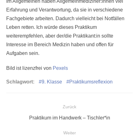
Im Allgemeinen haben Allgemeinmediziner:innen viel
Erfahrung und Verantwortung, da sie in verschiedene
Fachgebiete arbeiten. Dadurch vielleicht bei Notfällen
Leben retten. Ich würde dieses Praktikum
weiterempfehlen, aber der/die Praktikant:in sollte
Interesse im Bereich Medizin haben und offen für
Aufgaben sein.
Bild ist lizenzfrei von
Pexels
Schlagwort:
9. Klasse
Praktikumsreflexion
Beitragsnavigation
Zurück
Vorheriger
Praktikum im Handwerk – Tischler*in
Beitrag:
Weiter