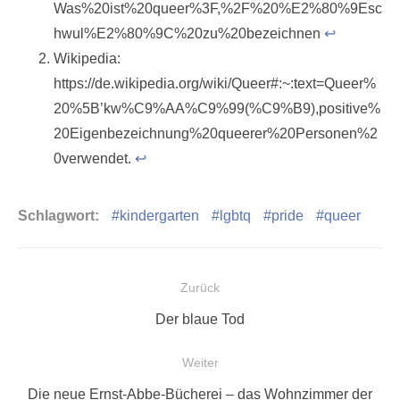
Was%20ist%20queer%3F,%2F%20%E2%80%9Esc
hwul%E2%80%9C%20zu%20bezeichnen
↩︎
Wikipedia:
https://de.wikipedia.org/wiki/Queer#:~:text=Queer%
20%5B’kw%C9%AA%C9%99(%C9%B9),positive%
20Eigenbezeichnung%20queerer%20Personen%2
0verwendet.
↩︎
Schlagwort:
kindergarten
lgbtq
pride
queer
Beitragsnavigation
Zurück
Vorheriger
Der blaue Tod
Beitrag:
Weiter
Nächster
Die neue Ernst-Abbe-Bücherei – das Wohnzimmer der