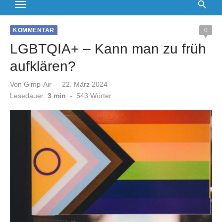
KOMMENTAR
0
LGBTQIA+ – Kann man zu früh
aufklären?
Veröffentlicht
Von
Gimp-Air
22. März 2024
am
Lesedauer:
3 min
-
543
Wörter