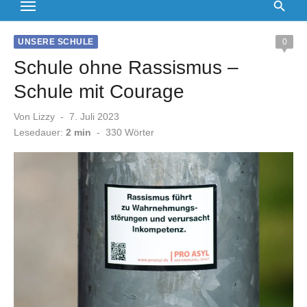
UNSERE SCHULE
0
Schule ohne Rassismus –
Schule mit Courage
Veröffentlicht
Von
Lizzy
7. Juli 2023
am
Lesedauer:
2 min
-
330
Wörter