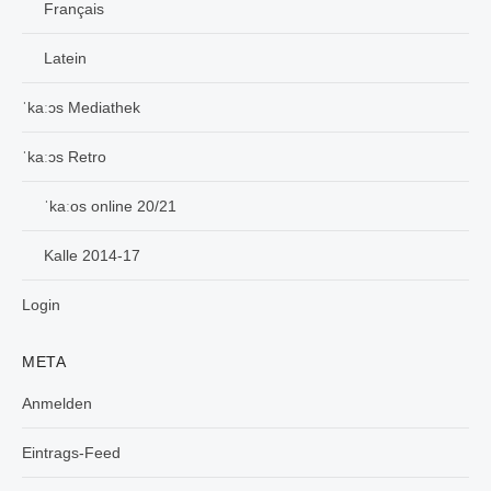
Français
Latein
ˈkaːɔs Mediathek
ˈkaːɔs Retro
ˈkaːos online 20/21
Kalle 2014-17
Login
META
Anmelden
Eintrags-Feed