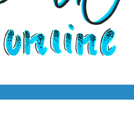
UNS
LYRIK LEBT!
THEMEN
BILINGUAL
ˈKAːƆS 