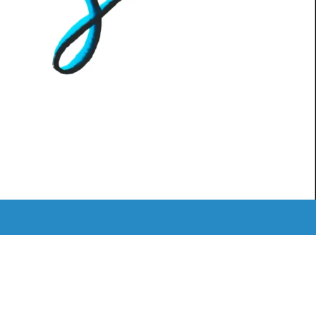
MEDIATHEK
ˈKAːƆS RETRO
LOGIN
Instagram
Mail