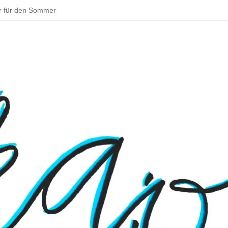
r für den Sommer
ddeln und backen – schöne Aktivitäten im Sommer
tadt zu deinem Parkour!
 Bouldern
sentationen beim Schulfest
– Rund um Jena
 Osterhase muss in Deutschland Gewerbe anmelden
 ins Klassenzimmer: Das Praxissemester
en Schulmensa beginnt
tarten und Wissenswertes über Doping