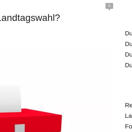
0
 Landtagswahl?
Du
Du
Du
Du
Re
La
Fo