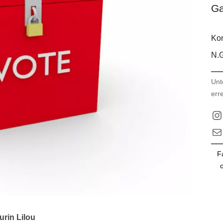
Ga
Kon
N.G
Unt
err
In
E-M
F
o
urin Lilou