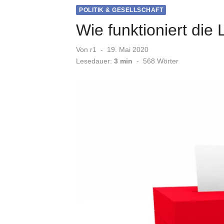
POLITIK & GESELLSCHAFT
Wie funktioniert die
Veröffentlicht
Von
r1
19. Mai 2020
am
Lesedauer:
3 min
-
568
Wörter