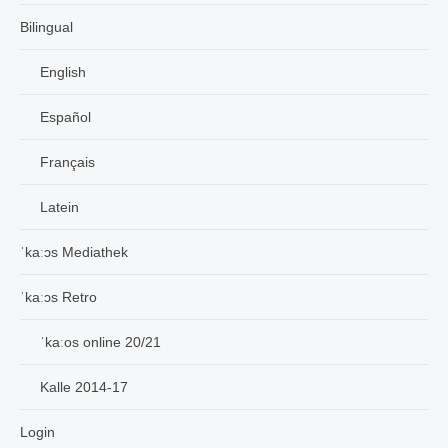
Bilingual
English
Español
Français
Latein
ˈkaːɔs Mediathek
ˈkaːɔs Retro
ˈkaːos online 20/21
Kalle 2014-17
Login