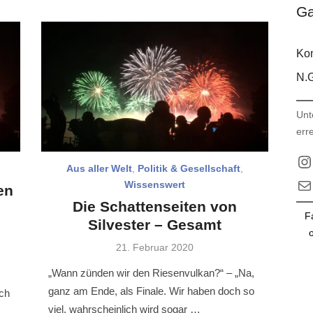
Ga
Kon
N.G
Unt
err
In
Aus aller Welt
,
Politik & Gesellschaft
,
E-M
Wissenswert
en
Die Schattenseiten von
F
Silvester – Gesamt
o
Veröffentlicht
21. Februar 2020
am
„Wann zünden wir den Riesenvulkan?“ – „Na,
ganz am Ende, als Finale. Wir haben doch so
ich
viel, wahrscheinlich wird sogar …