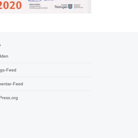
A
lden
ags-Feed
entar-Feed
ress.org