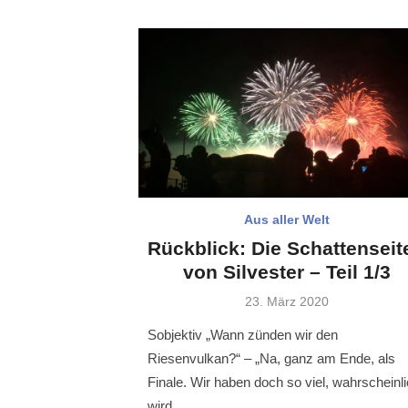
Aus aller Welt
Rückblick: Die Schattenseit
von Silvester – Teil 1/3
Veröffentlicht
23. März 2020
am
Sobjektiv „Wann zünden wir den
Riesenvulkan?“ – „Na, ganz am Ende, als
Finale. Wir haben doch so viel, wahrscheinl
wird …