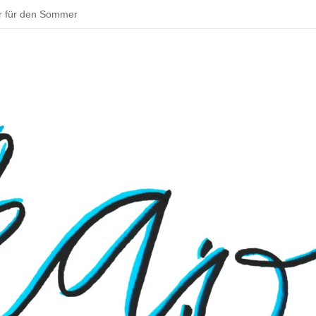
r für den Sommer
ddeln und backen – schöne Aktivitäten im Sommer
tadt zu deinem Parkour!
 Bouldern
sentationen beim Schulfest
– Rund um Jena
 Osterhase muss in Deutschland Gewerbe anmelden
 ins Klassenzimmer: Das Praxissemester
en Schulmensa beginnt
tarten und Wissenswertes über Doping