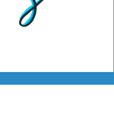
MEDIATHEK
ˈKAːƆS RETRO
LOGIN
Instagram
Mail