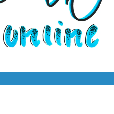
UNS
LYRIK LEBT!
THEMEN
BILINGUAL
ˈKAːƆS 