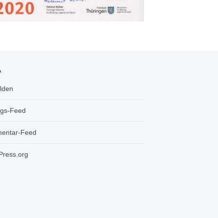
A
lden
ags-Feed
entar-Feed
ress.org