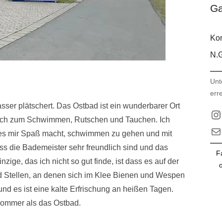
Ga
Kon
N.G
Unt
err
sser plätschert. Das Ostbad ist ein wunderbarer Ort
In
ich zum Schwimmen, Rutschen und Tauchen. Ich
E-M
a es mir Spaß macht, schwimmen zu gehen und mit
ass die Bademeister sehr freundlich sind und das
F
zige, das ich nicht so gut finde, ist dass es auf der
o
nd Stellen, an denen sich im Klee Bienen und Wespen
und es ist eine kalte Erfrischung an heißen Tagen.
 Sommer als das Ostbad.