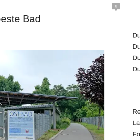
0
beste Bad
Du
Du
Du
Du
Re
La
Fo