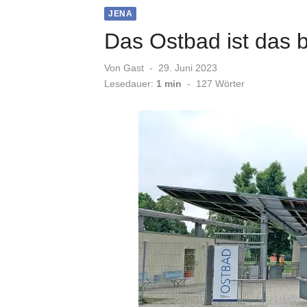
JENA
Das Ostbad ist das 
Veröffentlicht
Von
Gast
29. Juni 2023
am
Lesedauer:
1 min
-
127
Wörter