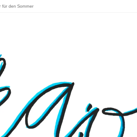
r für den Sommer
ddeln und backen – schöne Aktivitäten im Sommer
tadt zu deinem Parkour!
 Bouldern
sentationen beim Schulfest
– Rund um Jena
 Osterhase muss in Deutschland Gewerbe anmelden
 ins Klassenzimmer: Das Praxissemester
en Schulmensa beginnt
tarten und Wissenswertes über Doping