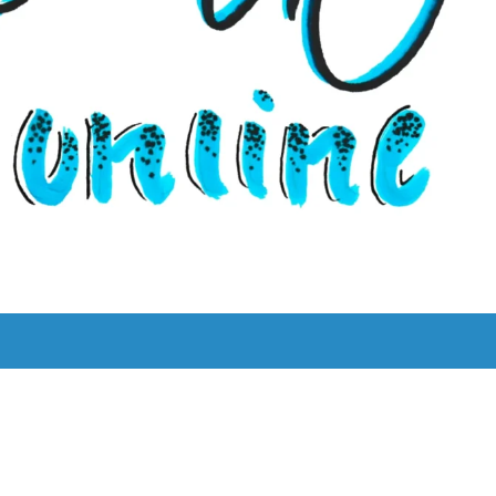
UNS
LYRIK LEBT!
THEMEN
BILINGUAL
ˈKAːƆS 