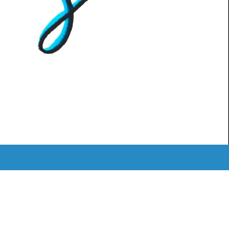
MEDIATHEK
ˈKAːƆS RETRO
LOGIN
Instagram
Mail