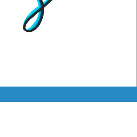
MEDIATHEK
ˈKAːƆS RETRO
LOGIN
Instagram
Mail