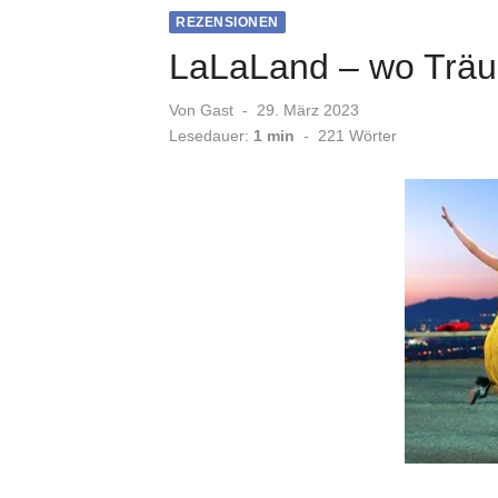
REZENSIONEN
LaLaLand – wo Trä
Veröffentlicht
Von
Gast
29. März 2023
am
Lesedauer:
1 min
-
221
Wörter