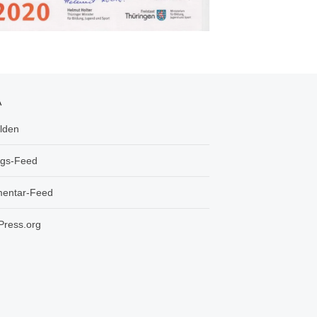
A
lden
ags-Feed
entar-Feed
ress.org