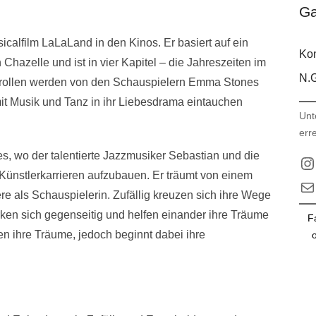
Ga
alfilm LaLaLand in den Kinos. Er basiert auf ein
Kon
hazelle und ist in vier Kapitel – die Jahreszeiten im
N.G
uptrollen werden von den Schauspielern Emma Stones
it Musik und Tanz in ihr Liebesdrama eintauchen
Unt
err
les, wo der talentierte Jazzmusiker Sebastian und die
In
Künstlerkarrieren aufzubauen. Er träumt von einem
E-M
re als Schauspielerin. Zufällig kreuzen sich ihre Wege
ärken sich gegenseitig und helfen einander ihre Träume
F
en ihre Träume, jedoch beginnt dabei ihre
o