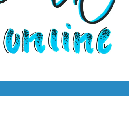
UNS
LYRIK LEBT!
THEMEN
BILINGUAL
ˈKAːƆS 