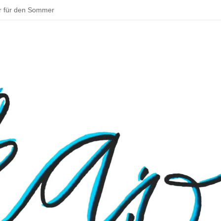
r für den Sommer
ddeln und backen – schöne Aktivitäten im Sommer
tadt zu deinem Parkour!
 Bouldern
sentationen beim Schulfest
– Rund um Jena
 Osterhase muss in Deutschland Gewerbe anmelden
 ins Klassenzimmer: Das Praxissemester
en Schulmensa beginnt
tarten und Wissenswertes über Doping