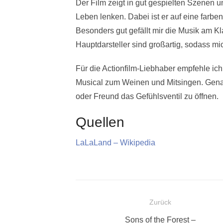
Der Film zeigt in gut gespielten Szenen 
Leben lenken. Dabei ist er auf eine farb
Besonders gut gefällt mir die Musik am Kla
Hauptdarsteller sind großartig, sodass mi
Für die Actionfilm-Liebhaber empfehle ich
Musical zum Weinen und Mitsingen. Gena
oder Freund das Gefühlsventil zu öffnen.
Quellen
LaLaLand – Wikipedia
Beitragsnavigation
Zurück
Vorheriger
Sons of the Forest –