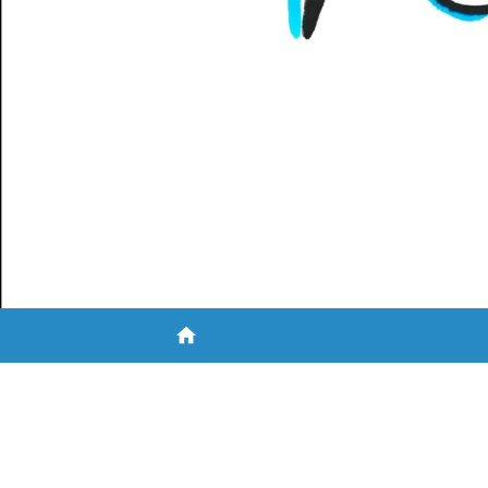
home
NEWS
UNSERE SCHULE
WIR ÜBER 