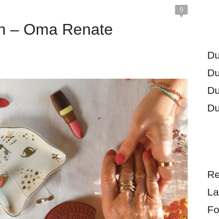
0
en – Oma Renate
Du
Du
Du
Du
Re
La
Fo