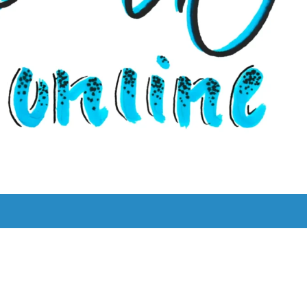
UNS
LYRIK LEBT!
THEMEN
BILINGUAL
ˈKAːƆS 