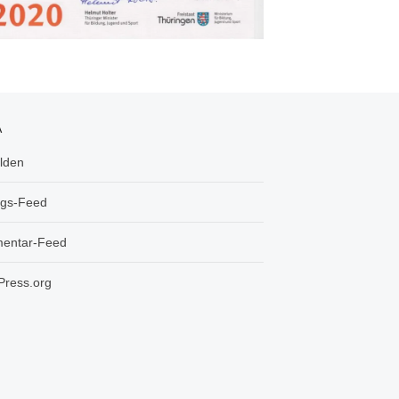
A
lden
ags-Feed
entar-Feed
ress.org