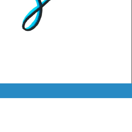
MEDIATHEK
ˈKAːƆS RETRO
LOGIN
Instagram
Mail