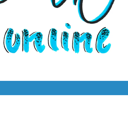
UNS
LYRIK LEBT!
THEMEN
BILINGUAL
ˈKAːƆS 