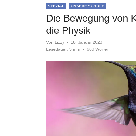
SPEZIAL
UNSERE SCHULE
Die Bewegung von Kol
die Physik
Veröffentlicht
Von
Lizzy
18. Januar 2023
am
Lesedauer:
3 min
-
689
Wörter