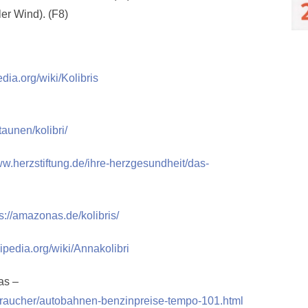
er Wind). (F8)
edia.org/wiki/Kolibris
aunen/kolibri/
ww.herzstiftung.de/ihre-herzgesundheit/das-
s://amazonas.de/kolibris/
kipedia.org/wiki/Annakolibri
as –
rbraucher/autobahnen-benzinpreise-tempo-101.html