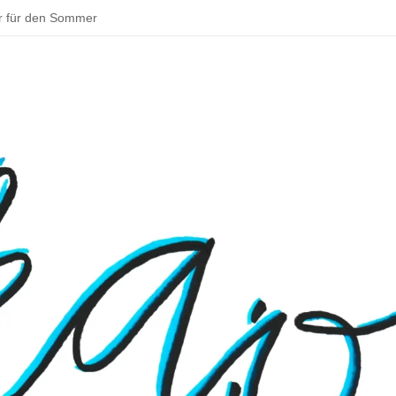
r für den Sommer
ddeln und backen – schöne Aktivitäten im Sommer
tadt zu deinem Parkour!
 Bouldern
sentationen beim Schulfest
– Rund um Jena
 Osterhase muss in Deutschland Gewerbe anmelden
 ins Klassenzimmer: Das Praxissemester
en Schulmensa beginnt
tarten und Wissenswertes über Doping