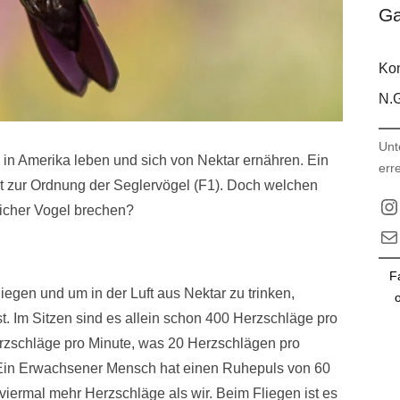
Ga
Kon
N.G
Unt
ie in Amerika leben und sich von Nektar ernähren. Ein
err
rt zur Ordnung der Seglervögel (F1). Doch welchen
In
licher Vogel brechen?
E-M
F
liegen und um in der Luft aus Nektar zu trinken,
o
t. Im Sitzen sind es allein schon 400 Herzschläge pro
erzschläge pro Minute, was 20 Herzschlägen pro
 Ein Erwachsener Mensch hat einen Ruhepuls von 60
r viermal mehr Herzschläge als wir. Beim Fliegen ist es