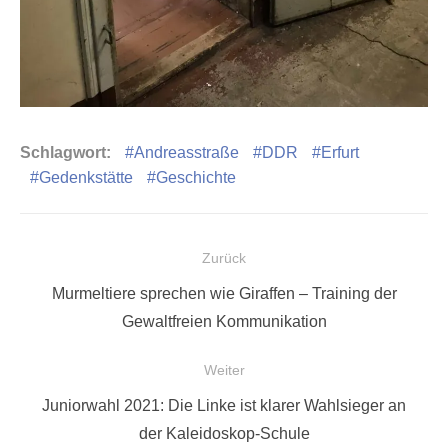
Schlagwort:
Andreasstraße
DDR
Erfurt
Gedenkstätte
Geschichte
Beitragsnavigation
Zurück
Vorheriger
Murmeltiere sprechen wie Giraffen – Training der
Beitrag:
Gewaltfreien Kommunikation
Weiter
Nächster
Juniorwahl 2021: Die Linke ist klarer Wahlsieger an
Beitrag:
der Kaleidoskop-Schule