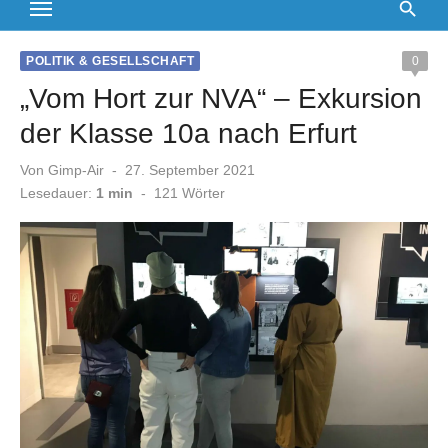
POLITIK & GESELLSCHAFT
0
„Vom Hort zur NVA“ – Exkursion
der Klasse 10a nach Erfurt
Veröffentlicht
Von
Gimp-Air
27. September 2021
am
Lesedauer:
1 min
-
121
Wörter