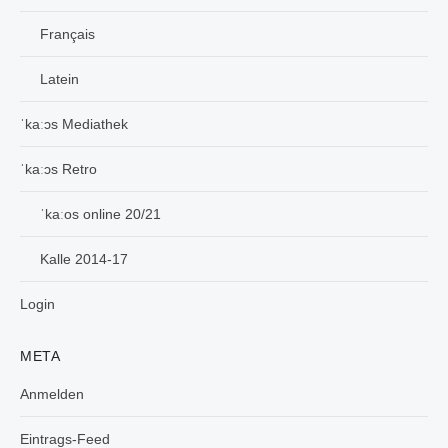
Français
Latein
ˈkaːɔs Mediathek
ˈkaːɔs Retro
ˈkaːos online 20/21
Kalle 2014-17
Login
META
Anmelden
Eintrags-Feed