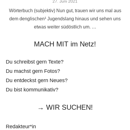
Veröffentlicht
27. Juni 2021
am
Wörterbuch (subjektiv) Nun gut, trauen wir uns mal aus
dem denglischen¹ Jugendslang hinaus und sehen uns
etwas weiter südöstlich um. …
MACH MIT im Netz!
Du schreibst gern Texte?
Du machst gern Fotos?
Du entdeckst gern Neues?
Du bist kommunikativ?
→ WIR SUCHEN!
Redakteur*in