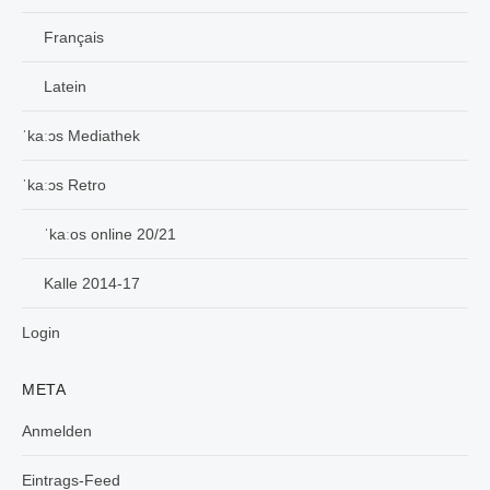
Français
Latein
ˈkaːɔs Mediathek
ˈkaːɔs Retro
ˈkaːos online 20/21
Kalle 2014-17
Login
META
Anmelden
Eintrags-Feed