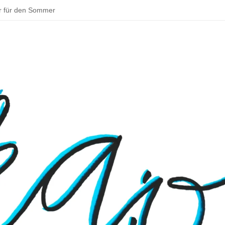
r für den Sommer
ddeln und backen – schöne Aktivitäten im Sommer
tadt zu deinem Parkour!
 Bouldern
sentationen beim Schulfest
– Rund um Jena
 Osterhase muss in Deutschland Gewerbe anmelden
 ins Klassenzimmer: Das Praxissemester
en Schulmensa beginnt
tarten und Wissenswertes über Doping