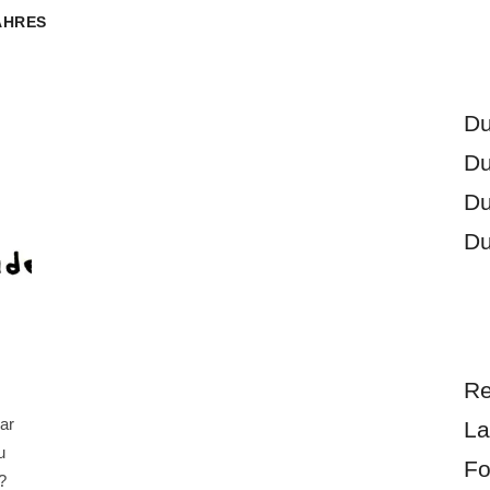
AHRES
Du
Du
Du
Du
Re
ar
La
u
Fo
?