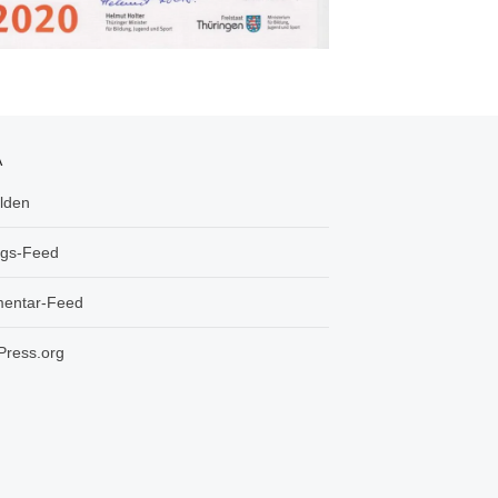
A
lden
ags-Feed
entar-Feed
ress.org