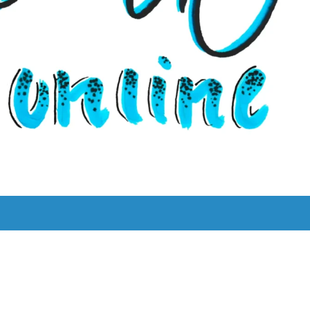
UNS
LYRIK LEBT!
THEMEN
BILINGUAL
ˈKAːƆS 