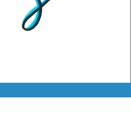
MEDIATHEK
ˈKAːƆS RETRO
LOGIN
Instagram
Mail