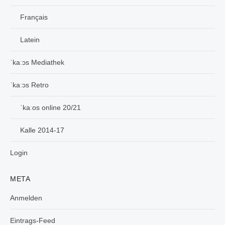
Français
Latein
ˈkaːɔs Mediathek
ˈkaːɔs Retro
ˈkaːos online 20/21
Kalle 2014-17
Login
META
Anmelden
Eintrags-Feed