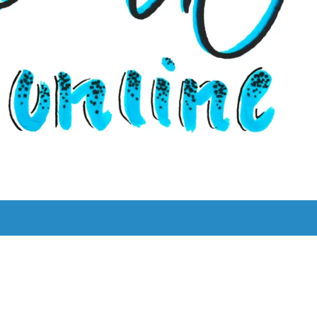
UNS
LYRIK LEBT!
THEMEN
BILINGUAL
ˈKAːƆS 