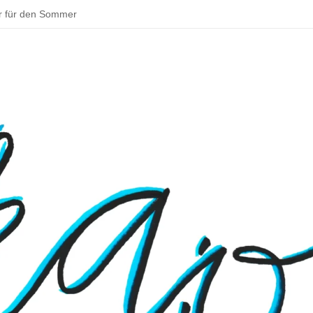
r für den Sommer
ddeln und backen – schöne Aktivitäten im Sommer
tadt zu deinem Parkour!
 Bouldern
sentationen beim Schulfest
– Rund um Jena
 Osterhase muss in Deutschland Gewerbe anmelden
 ins Klassenzimmer: Das Praxissemester
en Schulmensa beginnt
tarten und Wissenswertes über Doping