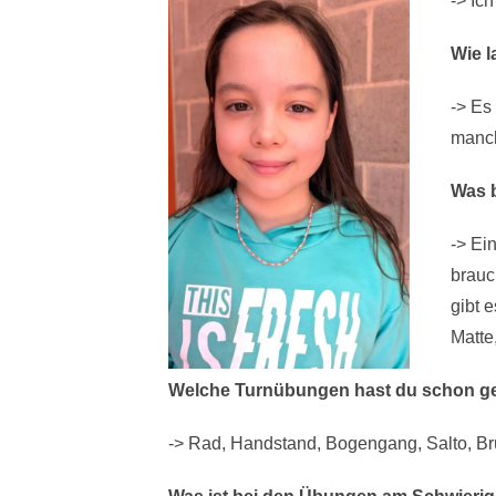
-> Ic
Wie l
-> Es
manch
Was 
-> Ei
brauc
gibt 
Matte
Welche Turnübungen hast du schon ge
-> Rad, Handstand, Bogengang, Salto, B