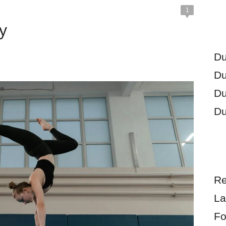
1
y
Du
Du
Du
Du
Re
La
Fo