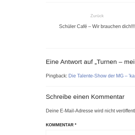
Beitragsnavigation
Zurück
Vorheriger
Schüler Café – Wir brauchen dich!!!
Beitrag:
Eine Antwort auf „Turnen – me
Pingback:
Die Talente-Show der MG – 'ka
Schreibe einen Kommentar
Deine E-Mail-Adresse wird nicht veröffentl
KOMMENTAR
*