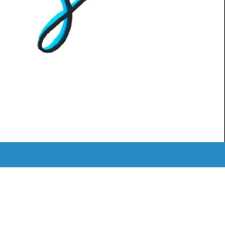
MEDIATHEK
ˈKAːƆS RETRO
LOGIN
Instagram
Mail