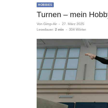
HOBBIES
Turnen – mein Hobb
Veröffentlicht
Von
Gimp-Air
27. März 2025
am
Lesedauer:
2 min
-
304
Wörter