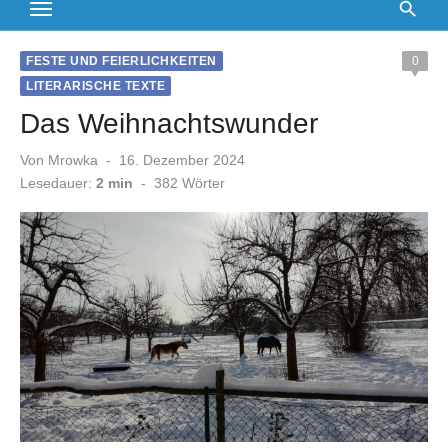
FESTE UND FEIERLICHKEITEN
0
LITERARISCHE TEXTE
Das Weihnachtswunder
Veröffentlicht
Von
Mrowka
16. Dezember 2024
am
Lesedauer:
2 min
-
382
Wörter