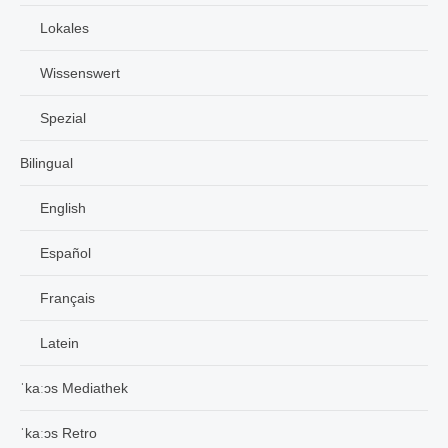
Lokales
Wissenswert
Spezial
Bilingual
English
Español
Français
Latein
ˈkaːɔs Mediathek
ˈkaːɔs Retro