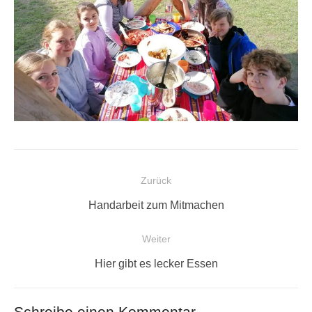
Beitragsnavigation
Zurück
Vorheriger
Handarbeit zum Mitmachen
Beitrag:
Weiter
Nächster
Hier gibt es lecker Essen
Beitrag:
Schreibe einen Kommentar