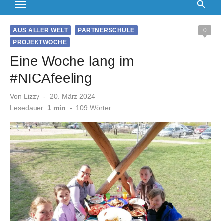
AUS ALLER WELT
PARTNERSCHULE
0
PROJEKTWOCHE
Eine Woche lang im
#NICAfeeling
Veröffentlicht
Von
Lizzy
20. März 2024
am
Lesedauer:
1 min
-
109
Wörter