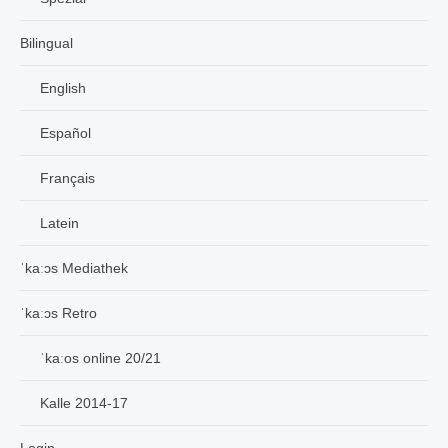
Bilingual
English
Español
Français
Latein
ˈkaːɔs Mediathek
ˈkaːɔs Retro
ˈkaːos online 20/21
Kalle 2014-17