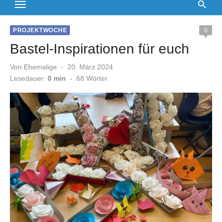
PROJEKTWOCHE
0
Bastel-Inspirationen für euch
Veröffentlicht
Von
Ehemalige
20. März 2024
am
Lesedauer:
0 min
-
68
Wörter