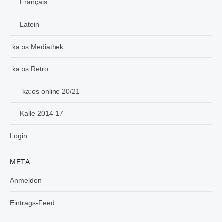
Français
Latein
ˈkaːɔs Mediathek
ˈkaːɔs Retro
ˈkaːos online 20/21
Kalle 2014-17
Login
META
Anmelden
Eintrags-Feed