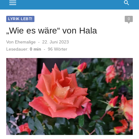
LYRIK LEBT!
0
„Wie es wäre“ von Hala
Veröffentlicht
Von
Ehemalige
22. Juni 2023
am
Lesedauer:
0 min
-
96
Wörter