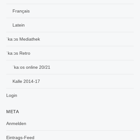
Français
Latein
ˈkaːɔs Mediathek
ˈkaːɔs Retro
ˈkaːos online 20/21
Kalle 2014-17
Login
META
Anmelden
Eintrags-Feed