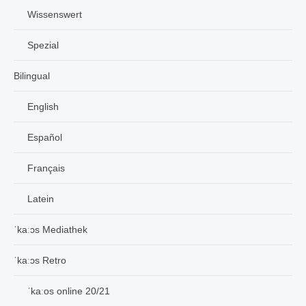
Wissenswert
Spezial
Bilingual
English
Español
Français
Latein
ˈkaːɔs Mediathek
ˈkaːɔs Retro
ˈkaːos online 20/21