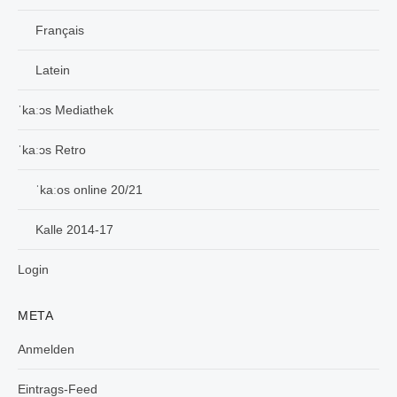
Français
Latein
ˈkaːɔs Mediathek
ˈkaːɔs Retro
ˈkaːos online 20/21
Kalle 2014-17
Login
META
Anmelden
Eintrags-Feed