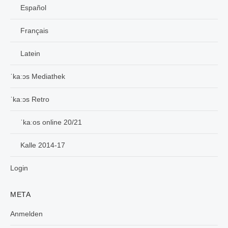
Español
Français
Latein
ˈkaːɔs Mediathek
ˈkaːɔs Retro
ˈkaːos online 20/21
Kalle 2014-17
Login
META
Anmelden