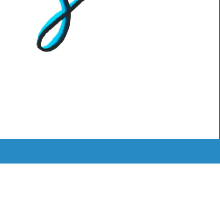
MEDIATHEK
ˈKAːƆS RETRO
LOGIN
Instagram
Mail