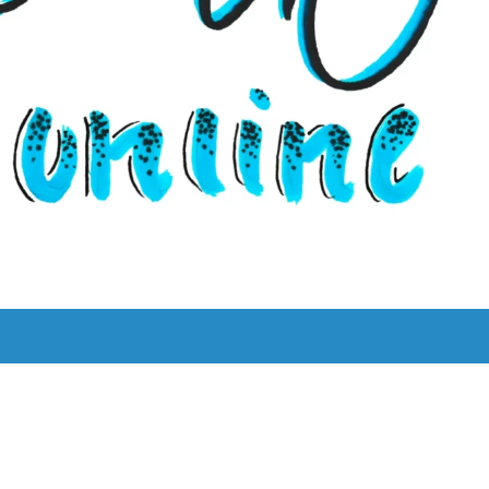
UNS
LYRIK LEBT!
THEMEN
BILINGUAL
ˈKAːƆS 