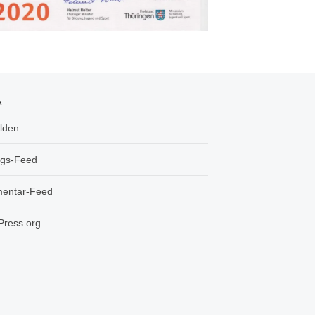
A
lden
ags-Feed
entar-Feed
ress.org