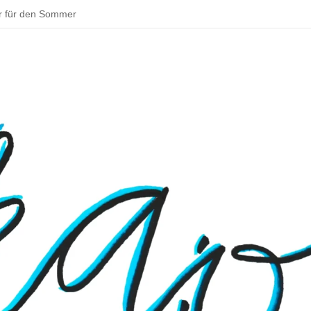
r für den Sommer
ddeln und backen – schöne Aktivitäten im Sommer
tadt zu deinem Parkour!
 Bouldern
sentationen beim Schulfest
– Rund um Jena
 Osterhase muss in Deutschland Gewerbe anmelden
 ins Klassenzimmer: Das Praxissemester
en Schulmensa beginnt
tarten und Wissenswertes über Doping