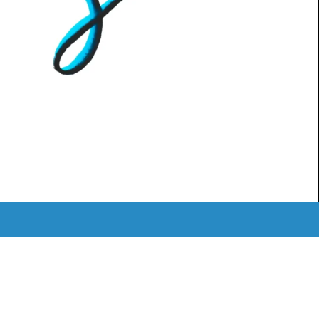
MEDIATHEK
ˈKAːƆS RETRO
LOGIN
Instagram
Mail