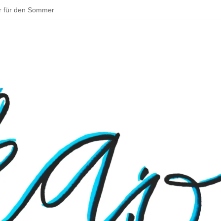
r für den Sommer
ddeln und backen – schöne Aktivitäten im Sommer
tadt zu deinem Parkour!
 Bouldern
sentationen beim Schulfest
– Rund um Jena
 Osterhase muss in Deutschland Gewerbe anmelden
 ins Klassenzimmer: Das Praxissemester
en Schulmensa beginnt
tarten und Wissenswertes über Doping