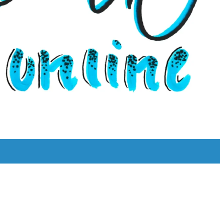
UNS
LYRIK LEBT!
THEMEN
BILINGUAL
ˈKAːƆS 