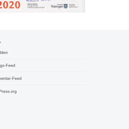
A
lden
ags-Feed
entar-Feed
ress.org