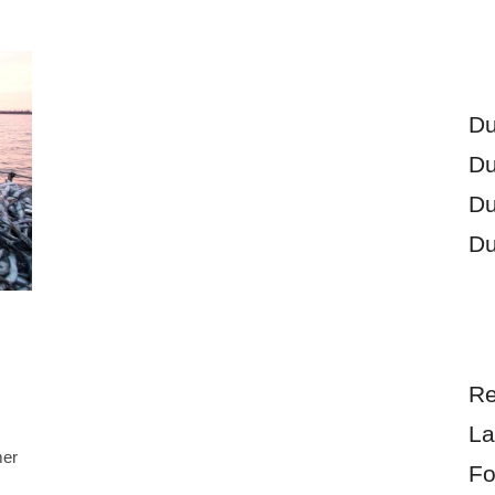
Du
Du
Du
Du
Re
La
mer
Fo