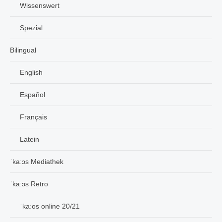
Wissenswert
Spezial
Bilingual
English
Español
Français
Latein
ˈkaːɔs Mediathek
ˈkaːɔs Retro
ˈkaːos online 20/21