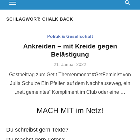
SCHLAGWORT:
CHALK BACK
Politik & Gesellschaft
Ankreiden – mit Kreide gegen
Belästigung
Veröffentlicht
21. Januar 2022
am
Gastbeitrag zum Get!t-Themenmonat #GetFeminist von
Julia Schulze Ein Pfeifen auf dem Nachhauseweg, ein
„nett gemeintes“ Kompliment im Club oder eine …
MACH MIT im Netz!
Du schreibst gern Texte?
Du machst gern Fotos?