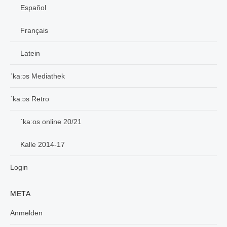
Español
Français
Latein
ˈkaːɔs Mediathek
ˈkaːɔs Retro
ˈkaːos online 20/21
Kalle 2014-17
Login
META
Anmelden