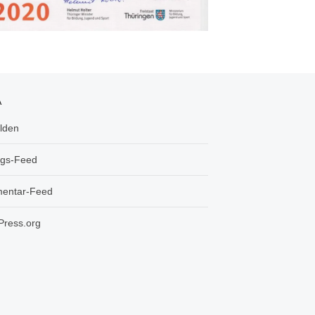
A
lden
ags-Feed
entar-Feed
ress.org