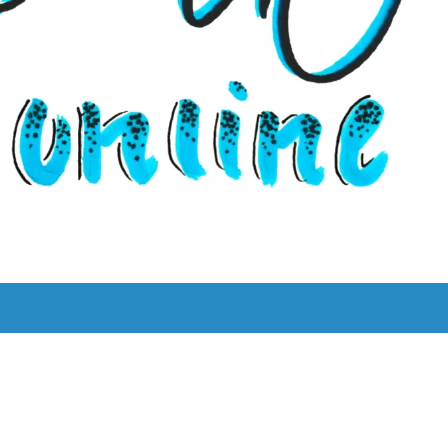
UNS
LYRIK LEBT!
THEMEN
BILINGUAL
ˈKAːƆS 