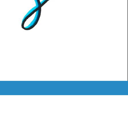
MEDIATHEK
ˈKAːƆS RETRO
LOGIN
Instagram
Mail