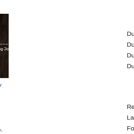
Du
Du
Du
Du
Y
,
Re
La
s
Fo
m.