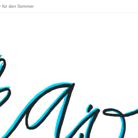
r für den Sommer
ddeln und backen – schöne Aktivitäten im Sommer
tadt zu deinem Parkour!
 Bouldern
sentationen beim Schulfest
– Rund um Jena
 Osterhase muss in Deutschland Gewerbe anmelden
 ins Klassenzimmer: Das Praxissemester
en Schulmensa beginnt
tarten und Wissenswertes über Doping