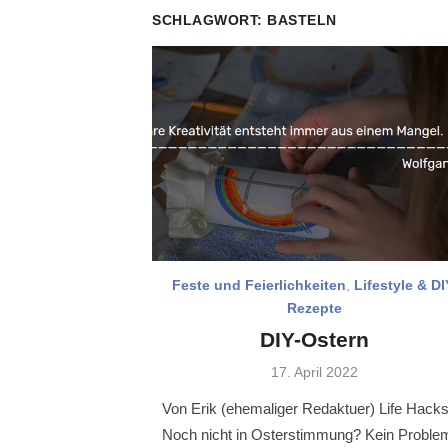
SCHLAGWORT:
BASTELN
Feste und Feierlichkeiten
,
Lifestyle & DI
Rezepte
DIY-Ostern
Veröffentlicht
17. April 2022
am
Von Erik (ehemaliger Redaktuer) Life Hack
Noch nicht in Osterstimmung? Kein Proble