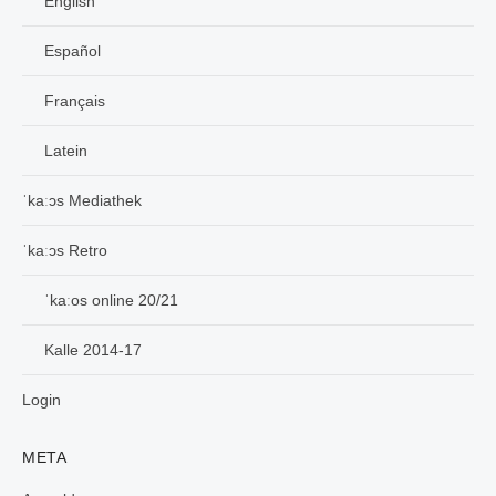
English
Español
Français
Latein
ˈkaːɔs Mediathek
ˈkaːɔs Retro
ˈkaːos online 20/21
Kalle 2014-17
Login
META